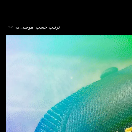
ترتيب حسب:
موصى به